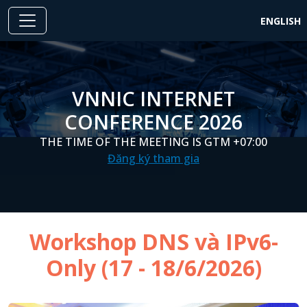
Nhảy đến nội dung
ENGLISH
VNNIC INTERNET
CONFERENCE 2026
THE TIME OF THE MEETING IS GTM +07:00
Đăng ký tham gia
Workshop DNS và IPv6-
Only (17 - 18/6/2026)